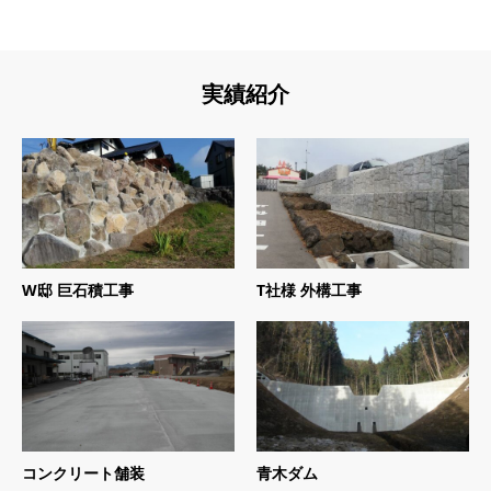
実績紹介
W邸 巨石積工事
T社様 外構工事
コンクリート舗装
青木ダム